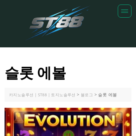
슬롯 에볼
>
>
슬롯 에볼
카지노솔루션 | ST88 | 토지노솔루션
블로그