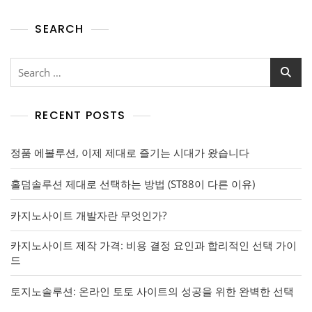
SEARCH
RECENT POSTS
정품 에볼루션, 이제 제대로 즐기는 시대가 왔습니다
홀덤솔루션 제대로 선택하는 방법 (ST88이 다른 이유)
카지노사이트 개발자란 무엇인가?
카지노사이트 제작 가격: 비용 결정 요인과 합리적인 선택 가이
드
토지노솔루션: 온라인 토토 사이트의 성공을 위한 완벽한 선택