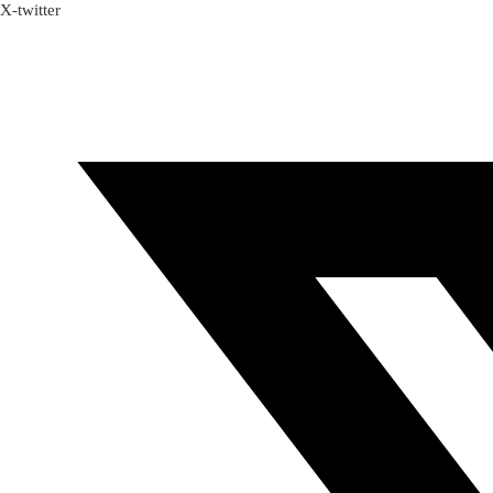
X-twitter