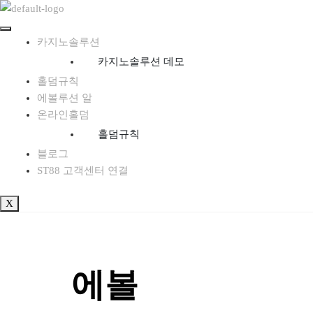
Skip
to
content
카지노솔루션
카지노솔루션 데모
홀덤규칙
에볼루션 알
온라인홀덤
홀덤규칙
블로그
ST88 고객센터 연결
X
에볼