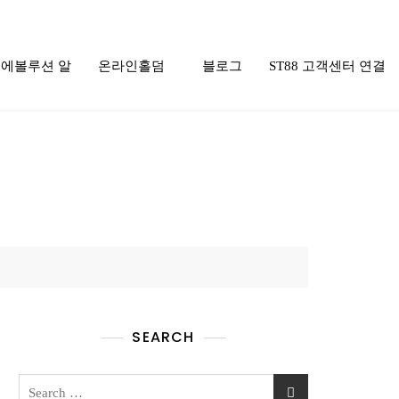
에볼루션 알
온라인홀덤
블로그
ST88 고객센터 연결
SEARCH
Search