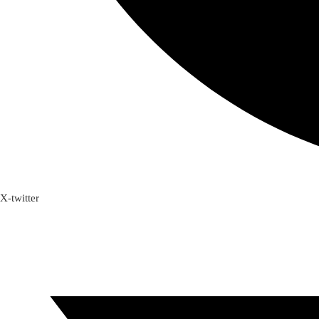
X-twitter