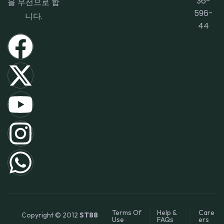
36-
을 우선으로 합
596-
니다.
44
Terms Of
Help &
Care
Copyright © 2012
ST88
Use
FAQs
ers