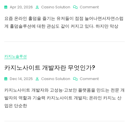
Apr 20, 2026
Casino Solution
Comment
요즘 온라인 홀덤을 즐기는 유저들이 점점 늘어나면서자연스럽
게 홀덤솔루션에 대한 관심도 같이 커지고 있다. 하지만 막상
카지노솔루션
카지노사이트 개발자란 무엇인가?
Dec 14, 2025
Casino Solution
Comment
카지노사이트 개발자와 고성능·고보안 플랫폼을 만드는 전문 개
발자의 역할과 기술력 카지노사이트 개발자; 온라인 카지노 산
업은 단순한