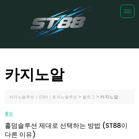
카지노알
>
>
카지노알
카지노솔루션 | ST88 | 토지노솔루션
블로그
홀덤
홀덤솔루션 제대로 선택하는 방법 (ST88이
다른 이유)