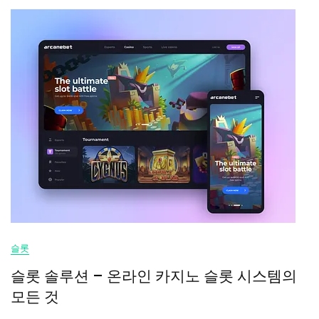
슬롯
슬롯 솔루션 – 온라인 카지노 슬롯 시스템의
모든 것